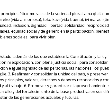
incipios ético-morales de la sociedad plural: ama qhilla, am
eko (vida armoniosa), teko kavi (vida buena), ivi maraei (tier
aldad, inclusión, dignidad, libertad, solidaridad, reciproci
ades, equidad social y de género en la participación, bienest
bienes sociales, para vivir bien.
Estado, además de los que establece la Constitución y la ley:
ón ni explotación, con plena justicia social, para consolidar 
tección e igual dignidad de las personas, las naciones, los p
lingüe. 3. Reafirmar y consolidar la unidad del país, y preser
los principios, valores, derechos y deberes reconocidos y co
ud y al trabajo. 6. Promover y garantizar el aprovechamiento 
sarrollo y del fortalecimiento de la base productiva en sus di
star de las generaciones actuales y futuras.