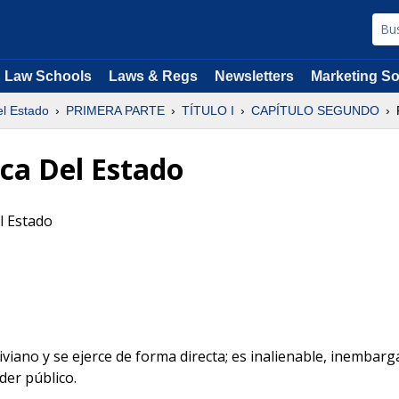
Law Schools
Laws & Regs
Newsletters
Marketing So
el Estado
PRIMERA PARTE
TÍTULO I
CAPÍTULO SEGUNDO
ica Del Estado
el Estado
iano y se ejerce de forma directa; es inalienable, inembargab
der público.