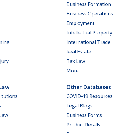
y
Business Formation
Business Operations
Employment
Intellectual Property
nning
International Trade
Real Estate
jury
Tax Law
More...
 Law
Other Databases
itutions
COVID-19 Resources
s
Legal Blogs
 Law
Business Forms
Product Recalls