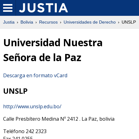
Justia
Bolivia
Recursos
Universidades de Derecho
UNSLP
Universidad Nuestra
Señora de la Paz
Descarga en formato vCard
UNSLP
http://www.unslp.edu.bo/
Calle Presbítero Medina Nº 2412
.
La Paz
,
bolivia
Teléfono
242 2323
Fax
241 0255